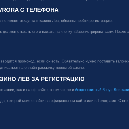
VRORA С ТЕЛЕФОНА
 не имеют аккаунта в казино Лев, обязаны пройти регистрацию.
 должен открыть его и нажать на кнопку «Зарегистрироваться». После э
 вводится промокод, если он есть. Обязательно нужно поставить галоч
дписаться на онлайн рассылку новостей casino.
ЗИНО ЛЕВ ЗА РЕГИСТРАЦИЮ
е акции, как и на оф сайте, в том числе и
бездепозитный бонус Лев каз
да, который можно найти на официальном сайте или в Телеграме. С его