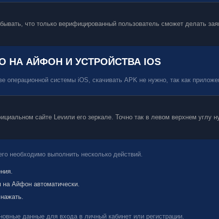
забывать, что только верифицированный пользователь сможет делать зая
О НА АЙФОН И УСТРОЙСТВА IOS
ве операционной системы iOS, скачивать APK не нужно, так как приложе
ициальном сайте Levили его зеркале. Точно так в левом верхнем углу н
чего необходимо выполнить несколько действий.
ния.
я на Айфон автоматически.
 нажать.
сновные данные для входа в личный кабинет или регистрации.