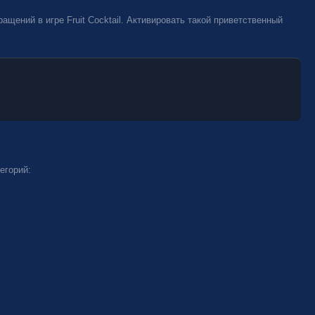
щений в игре Fruit Cocktail. Активировать такой приветственный
егорий: