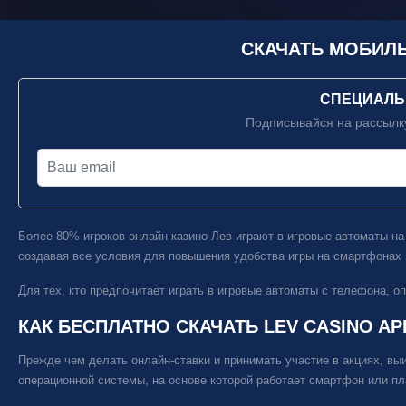
СКАЧАТЬ МОБИЛЬ
СПЕЦИАЛЬН
Подписывайся на рассылку
Более 80% игроков онлайн казино Лев играют в игровые автоматы н
создавая все условия для повышения удобства игры на смартфонах 
Для тех, кто предпочитает играть в игровые автоматы с телефона, о
КАК БЕСПЛАТНО СКАЧАТЬ LEV CASINO A
Прежде чем делать онлайн-ставки и принимать участие в акциях, вы
операционной системы, на основе которой работает смартфон или пл