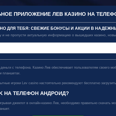
НОЕ ПРИЛОЖЕНИЕ ЛЕВ КАЗИНО НА ТЕЛЕФО
О ДЛЯ ТЕБЯ: СВЕЖИЕ БОНУСЫ И АКЦИИ В НАДЕЖН
 и не пропусти актуальную информацию о вышедших казино, новы
а деньги с телефона. Казино Лев обеспечивает пользователям своего м
и планшетах.
пытные игроки Lev casino настоятельно рекомендуют бесплатно загрузит
PK НА ТЕЛЕФОН АНДРОИД?
игрывая джекпот в онлайн-казино Лев, необходимо правильно скачать м
аншет.