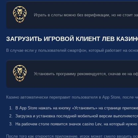
Играть в слоты можно без верификации, но не стоит 
ЗАГРУЗИТЬ ИГРОВОЙ КЛИЕНТ ЛЕВ КАЗИН
В случае если у пользователей смартфон, который работает на осно
Установить программу рекомендуется, скачав ее на оф
Казино автоматически переправит пользователя в App Store, после 
В App Store нажать на кнопку «Установить» на странице приложе
Загрузка и установка последней мобильной версии выполняютс
На рабочем столе появится значок casino Lev, на который нужно
После того как откроется приложение, игрок может смело вводить о